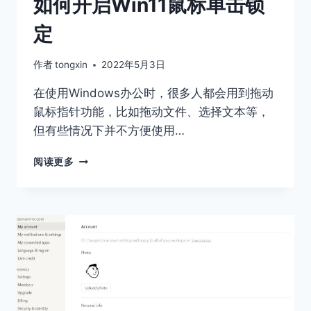
如何开启Win11鼠标单击锁
定
作者
tongxin
2022年5月3日
在使用Windows办公时，很多人都会用到拖动
鼠标指针功能，比如拖动文件、选择文本等，
但有些情况下并不方便使用…
如
阅读更多
何
开
启
WIN11
鼠
标
单
击
锁
定