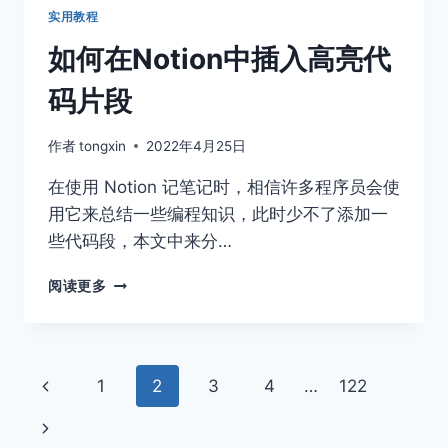
实用教程
如何在Notion中插入高亮代
码片段
作者
tongxin
2022年4月25日
在使用 Notion 记笔记时，相信许多程序员会使
用它来总结一些编程知识，此时少不了添加一
些代码段，本文中来分…
如
阅读更多
何
在
NOTION
中
页
上
1
2
3
4
…
122
插
入
面
一
下
高