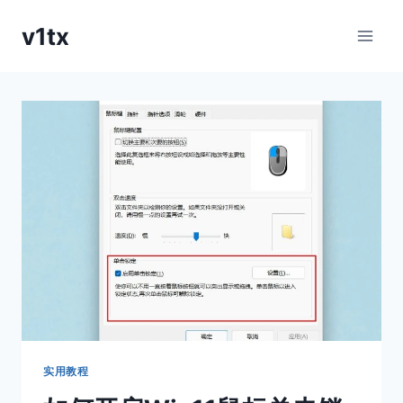
跳
v1tx
到
内
容
实用教程