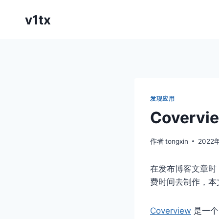
跳
v1tx
到
内
容
发现应用
Cover
作者
tongxin
2022
在发布博客文章时
费时间去制作，本文
Coverview
是一个