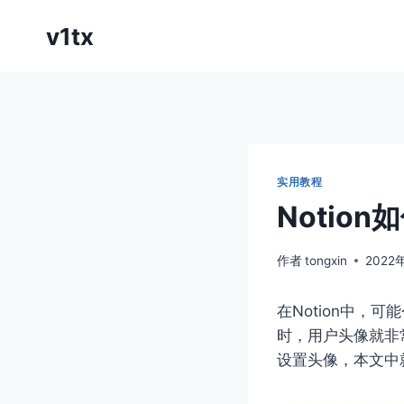
跳
v1tx
到
内
容
实用教程
Notio
作者
tongxin
2022
在Notion中
时，用户头像就非
设置头像，本文中就