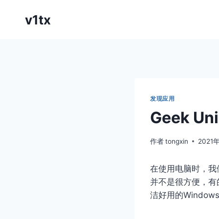
跳
v1tx
到
内
容
发现应用
Geek U
作者
tongxin
2021
在使用电脑时，我
并不是很方便，有
洁好用的Windows软