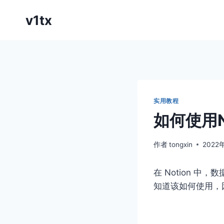
跳
v1tx
到
内
容
实用教程
如何使用N
作者
tongxin
2022
在 Notion 
知道该如何使用，因