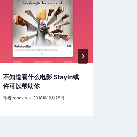
不知道看什么电影 StayIn或
Safe
许可以帮助你
阅读后
作者
tongxin
2018年12月28日
作者
tongxi