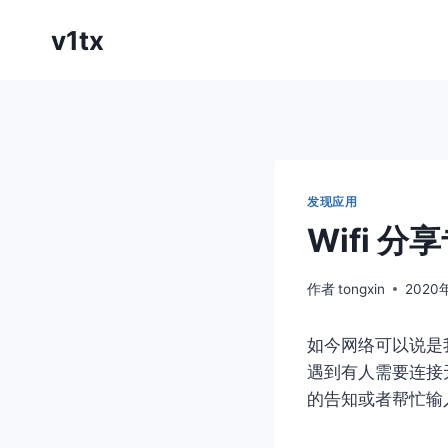
跳
v1tx
到
内
容
发现应用
Wifi 分
作者
tongxin
2020
如今网络可以说是
遇到有人需要连接
的告知或者帮忙输入，