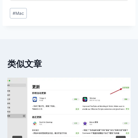
文
#
Mac
章
标
签：
类似文章