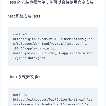
jless 的安装也很简单，你可以直接使用命令安装
Mac系统安装jless
curl -OL 
https://github.com/PaulJuliusMartinez/jles
s/releases/download/v0.7.1/jless-v0.7.1-
x86_64-apple-darwin.zip

unzip jless-v0.7.1-x86_64-apple-darwin.zip

./jless data.json
Linux系统安装 jless
curl -OL 
https://github.com/PaulJuliusMartinez/jles
s/releases/download/v0.7.1/jless-v0.7.1-