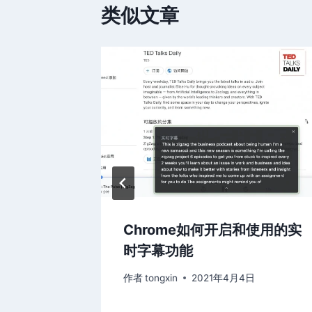
类似文章
捷指令
Chrome如何开启和使用的实
时字幕功能
6日
作者
tongxin
2021年4月4日