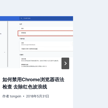
如何禁用Chrome浏览器语法
Wind
检查 去除红色波浪线
作者
tongxi
作者
tongxin
2018年5月31日