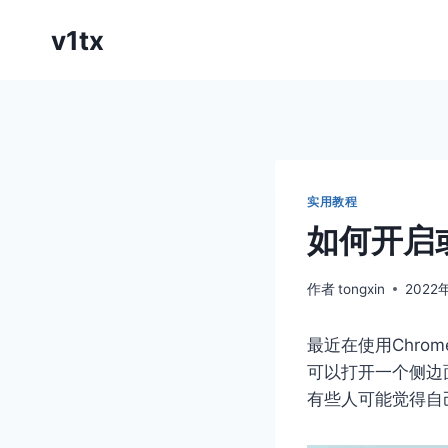
跳
v1tx
到
内
容
实用教程
如何开启
作者
tongxin
2022
最近在使用Chr
可以打开一个侧边
有些人可能觉得自