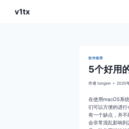
跳
v1tx
到
内
容
软件推荐
5个好用
作者
tongxin
2020
在使用macOS
们可以方便的进行
有一个缺点，并不
会非常混乱影响到