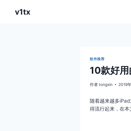
跳
v1tx
到
内
容
软件推荐
10款好用
作者
tongxin
2019
随着越来越多iPad对
得流行起来，在本