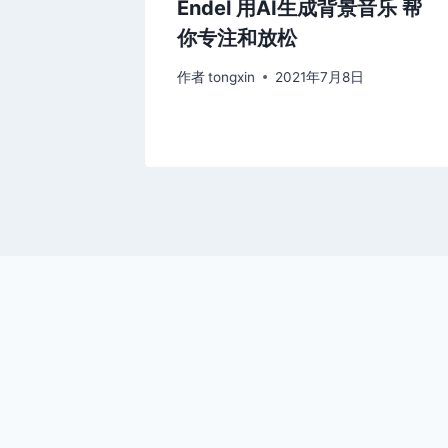
张更好用的
Endel 用AI生成背景音乐 帮
你专注和放松
日
作者
tongxin
2021年7月8日