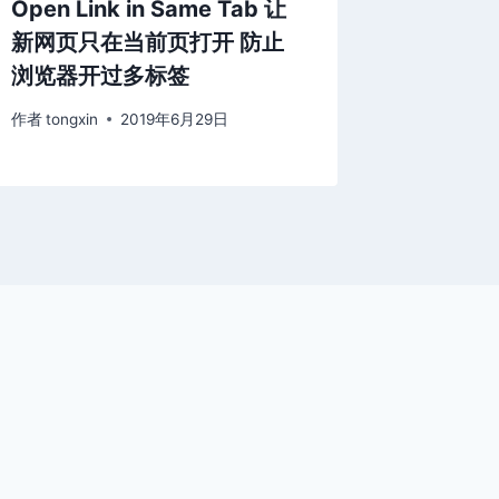
Open Link in Same Tab 让
Mimes
新网页只在当前页打开 防止
打造的
浏览器开过多标签
作者
tongxi
作者
tongxin
2019年6月29日