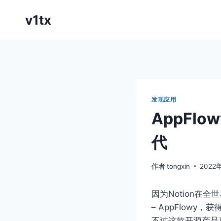
跳
v1tx
到
内
容
发现应用
AppFlo
代
作者
tongxin
2022
因为Notion在
– AppFlow
不过这款开源产品