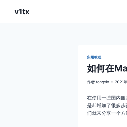
跳
v1tx
到
内
容
实用教程
如何在Ma
作者
tongxin
2021
在使用一些国内服
是却增加了很多步
们就来分享一个方