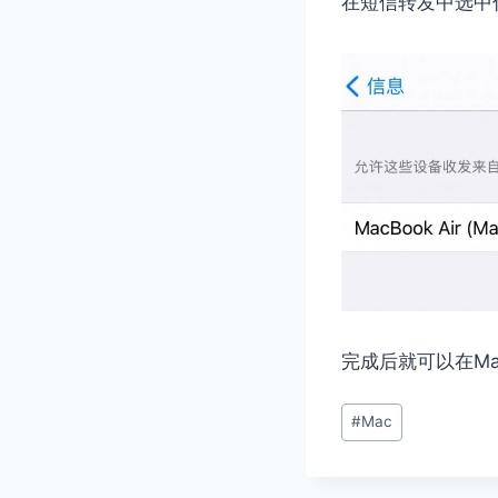
在短信转发中选中
完成后就可以在M
文
#
Mac
章
标