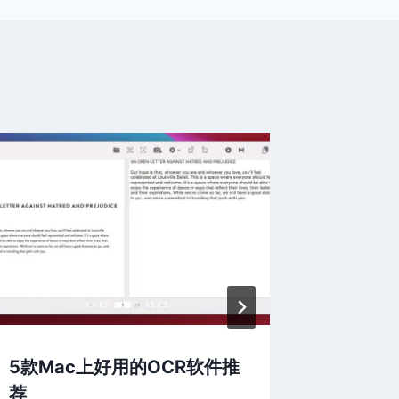
5款Mac上好用的OCR软件推
Wind
荐
3个方法