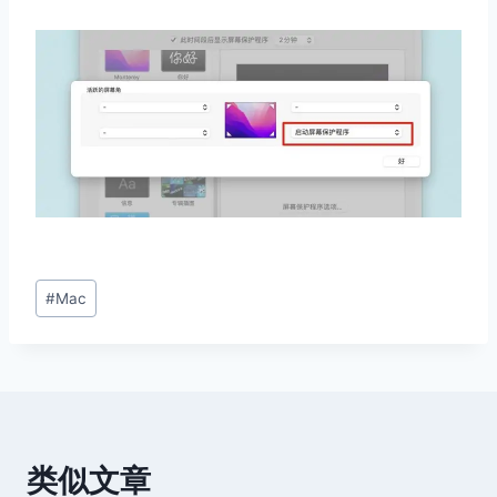
文
#
Mac
章
标
签：
类似文章