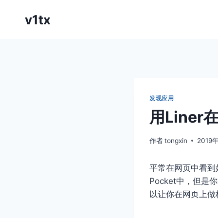
跳
v1tx
到
内
容
发现应用
用Line
作者
tongxin
2019
平常在网页中看到
Pocket中，
以让你在网页上做