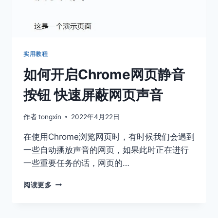
动
到
屏
幕
左
右
实用教程
两
如何开启Chrome网页静音
侧
按钮 快速屏蔽网页声音
作者
tongxin
2022年4月22日
在使用Chrome浏览网页时，有时候我们会遇到
一些自动播放声音的网页，如果此时正在进行
一些重要任务的话，网页的…
如
阅读更多
何
开
启