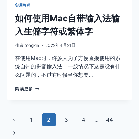
实用教程
如何使用Mac自带输入法输
入生僻字符或繁体字
作者
tongxin
2022年4月21日
在使用Mac时，许多人为了方便直接使用的系
统自带的拼音输入法，一般情况下这是没有什
么问题的，不过有时候当你想要…
如
阅读更多
何
使
用
MAC
页
上
1
2
3
4
…
44
自
带
面
一
下
输