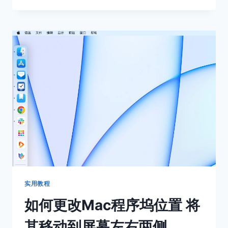
在
NOTION
中
插
入
高
亮
代
码
片
段
实用教程
如何更改Mac程序坞位置 将
其移动到屏幕左右两侧