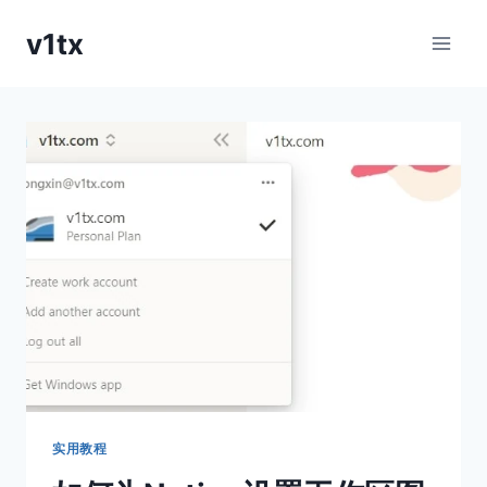
跳
v1tx
到
内
容
实用教程