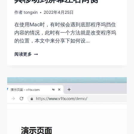
作者
tongxin
2022年4月25日
在使用Mac时，有时候会遇到底部程序坞挡住
内容的情况，此时有一个方法就是改变程序坞
的位置，本文中来分享下如何设…
如
阅读更多
何
更
改
MAC
程
序
坞
位
置
将
其
移